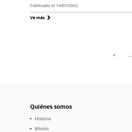
Publicado el 14/07/2022
Ve más
sobre
Enseñanzas
cosmográficas:
la
descripción
de
…
Paginación
la
esfera
celeste
en
los
textos
Quiénes somos
de
Pie
Díaz
de
Historia
y
página
Bello
Misión