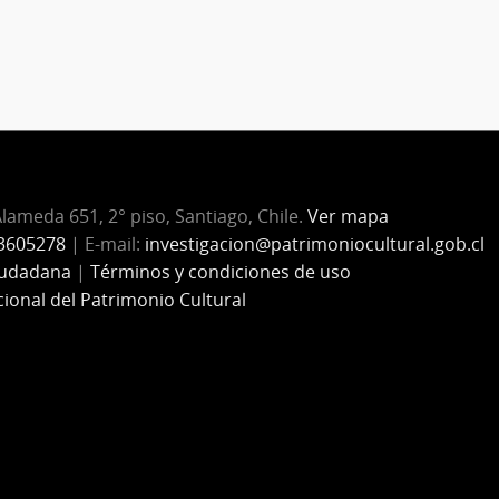
Alameda 651, 2° piso, Santiago, Chile.
Ver mapa
3605278
| E-mail:
investigacion@patrimoniocultural.gob.cl
iudadana
|
Términos y condiciones de uso
cional del Patrimonio Cultural