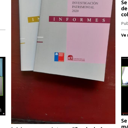
Se
de
co
Pub
Ve
Se
má