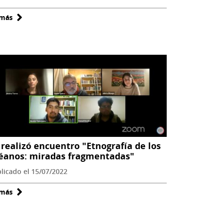
 más
sobre
Encuentro
Animal-
Objetual:
Ontologías
híbridas
de
la
cultura
material,
II
 realizó encuentro "Etnografía de los
éanos: miradas fragmentadas"
licado el 15/07/2022
 más
sobre
Se
realizó