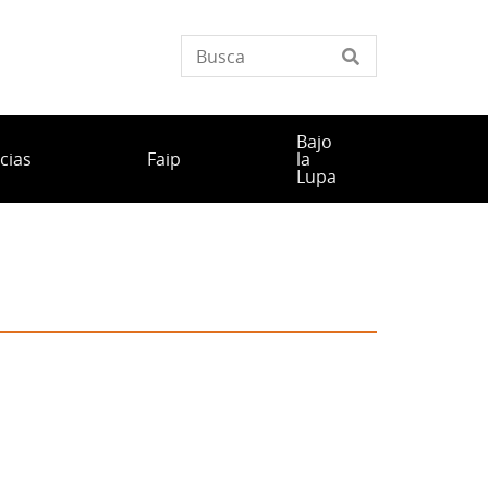
Bajo
cias
Faip
la
Lupa