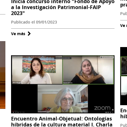
Inicia concurso interno "Fondo de Apoyo
pr
a la Investigación Patrimonial-FAIP
2023"
Pub
Publicado el 09/01/2023
Ve
Ve más
sobre
Inicia
concurso
interno
"Fondo
de
Apoyo
a
la
Investigación
Patrimonial-
En
FAIP
hí
Encuentro Animal-Objetual: Ontologías
2023"
híbridas de la cultura material I. Charla
Pub