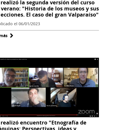
 realizó la segunda versión del curso
 verano: "Historia de los museos y sus
lecciones. El caso del gran Valparaíso"
licado el 06/01/2023
 más
sobre
Se
realizó
la
segunda
versión
del
curso
de
verano:
"Historia
de
 realizó encuentro "Etnografía de
los
quinas: Perspectivas, ideas y
museos