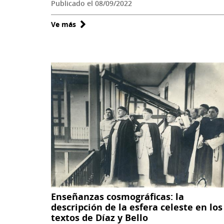
Publicado el 08/09/2022
Ve más
sobre
Se
realizó
charla
magistral
de
la
antropóloga
argentina,
Rosana
Guber
Enseñanzas cosmográficas: la
descripción de la esfera celeste en los
textos de Díaz y Bello