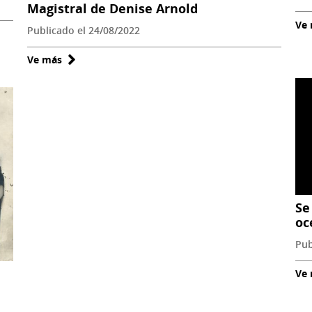
Magistral de Denise Arnold
Ve
Publicado el 24/08/2022
Ve más
sobre
Encuentro
Animal-
Objetual:
Ontologías
híbridas
de
la
cultura
Se
material
oc
I.
Pub
Charla
Magistral
Ve
de
Denise