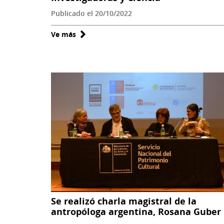
San
Publicado el 20/10/2022
Bernardo
Ve más
sobre
Se
efectuó
encuentro
Mujeres
Investigadoras
y
Ciencia
Se realizó charla magistral de la
antropóloga argentina, Rosana Guber