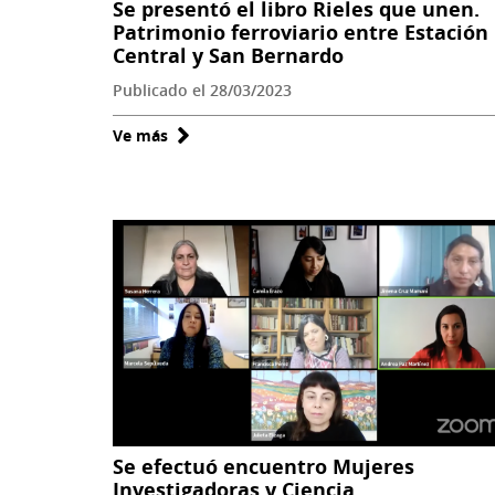
Se presentó el libro Rieles que unen.
Patrimonio ferroviario entre Estación
Central y San Bernardo
Publicado el 28/03/2023
Ve más
sobre
Se
presentó
el
libro
Rieles
que
unen.
Patrimonio
ferroviario
entre
Estación
Se efectuó encuentro Mujeres
Central
Investigadoras y Ciencia
y