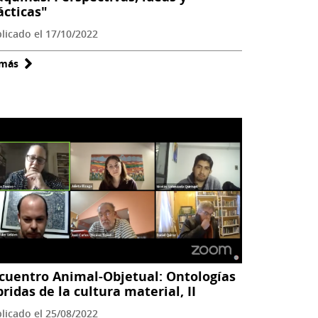
ácticas"
y
licado el 17/10/2022
sus
colecciones.
 más
sobre
El
Se
caso
realizó
del
encuentro
gran
"Etnografía
Valparaíso"
de
máquinas:
Perspectivas,
ideas
y
prácticas"
cuentro Animal-Objetual: Ontologías
bridas de la cultura material, II
licado el 25/08/2022