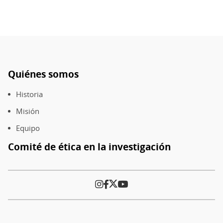
Quiénes somos
Pie
de
Historia
página
Misión
Equipo
Comité de ética en la investigación