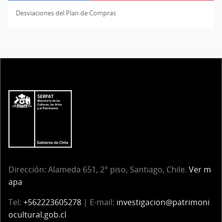
Desviaciones del Plan de Compras
Dirección: Alameda 651, 2° piso, Santiago, Chile.
Ver m
apa
Tel:
+562223605278
| E-mail:
investigacion@patrimoni
ocultural.gob.cl