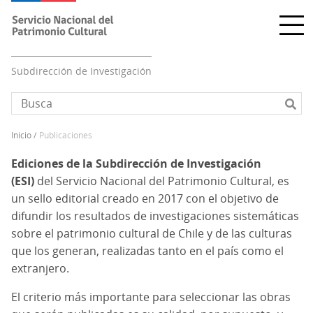
Pasar
al
contenido
principal
Subdirección de Investigación
inicio
publicaciones
Sobrescribir
enlaces
Ediciones de la Subdirección de Investigación
de
(ESI)
del Servicio Nacional del Patrimonio Cultural, es
ayuda
un sello editorial creado en 2017 con el objetivo de
a
difundir los resultados de investigaciones sistemáticas
la
sobre el patrimonio cultural de Chile y de las culturas
navegación
que los generan, realizadas tanto en el país como el
extranjero.
El criterio más importante para seleccionar las obras