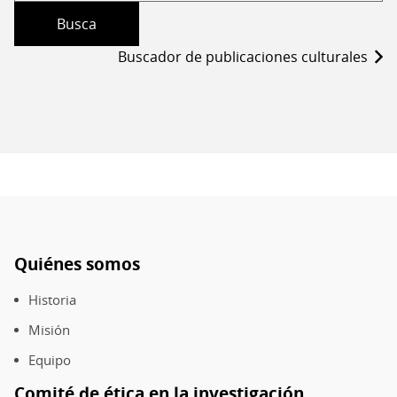
1973)
Buscador de publicaciones culturales
Quiénes somos
Pie
de
Historia
página
Misión
Equipo
Comité de ética en la investigación