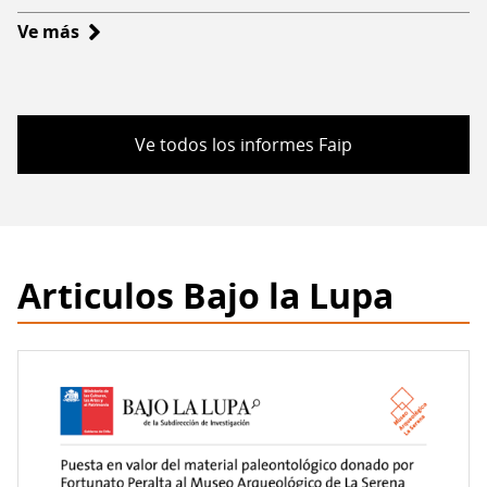
Ve más
sobre
Informe
Final
FAIP
2001
Ve todos los informes Faip
Articulos Bajo la Lupa