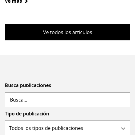
Ve más
sobre
Molina,
Bustamante,
Rodríguez:
tres
Ve todos los artículos
miradas,
varias
noches
y
una
ciudad.
Archivos
Busca publicaciones
fotográficos
de
la
Tipo de publicación
bohemia
santiaguina
(1960-