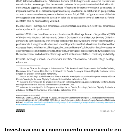
Museo
Arqueológico
de
La
Serena
Investigación y conocimiento emergente en