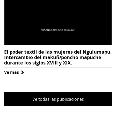
Chile
(1916-
1930)
El poder textil de las mujeres del Ngulumapu.
Intercambio del makuñ/poncho mapuche
durante los siglos XVIII y XIX.
Ve más
sobre
El
poder
textil
de
Ve todas las publicaciones
las
mujeres