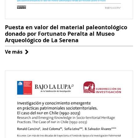
Puesta en valor del material paleontológico
donado por Fortunato Peralta al Museo
Arqueológico de La Serena
Ve más
sobre
Puesta
en
valor
del
material
paleontológico
donado
por
Fortunato
Peralta
al