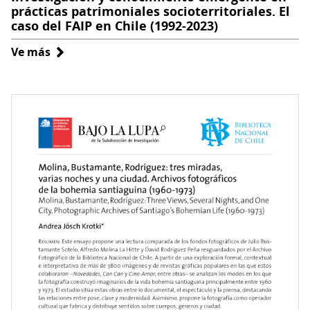
prácticas patrimoniales socioterritoriales. El
caso del FAIP en Chile (1992-2023)
Ve más
sobre
Investigación
y
conocimiento
emergente
en
prácticas
patrimoniales
socioterritoriales.
El
caso
del
FAIP
en
Chile