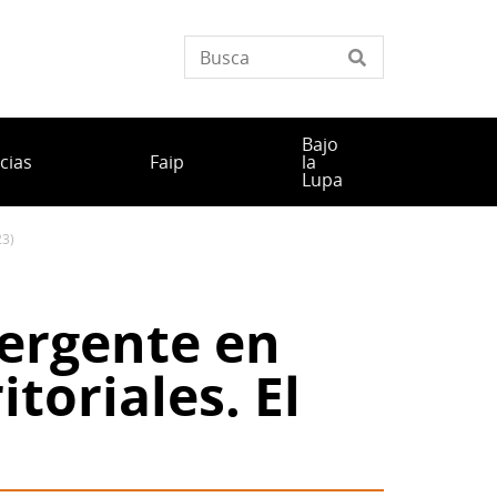
Bajo
cias
Faip
la
Lupa
23)
ergente en
toriales. El