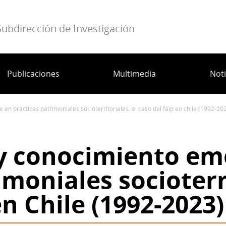
Subdirección de Investigación
Publicaciones
Multimedia
Noti
en prácticas patrimoniales socioterritoriales. el caso del faip en chile (1992-20
 y conocimiento em
imoniales socioterri
en Chile (1992-2023)