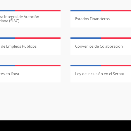
a Integral de Atención
Estados Financieros
dana (SIAC)
l de Empleos Públicos
Convenios de Colaboración
es en línea
Ley de inclusión en el Serpat