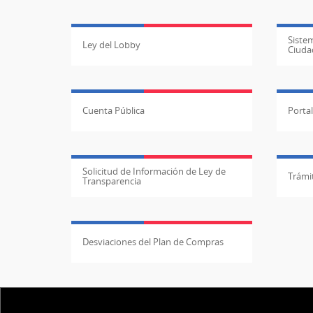
Sistem
Ley del Lobby
Ciuda
Cuenta Pública
Porta
Solicitud de Información de Ley de
Trámit
Transparencia
Desviaciones del Plan de Compras