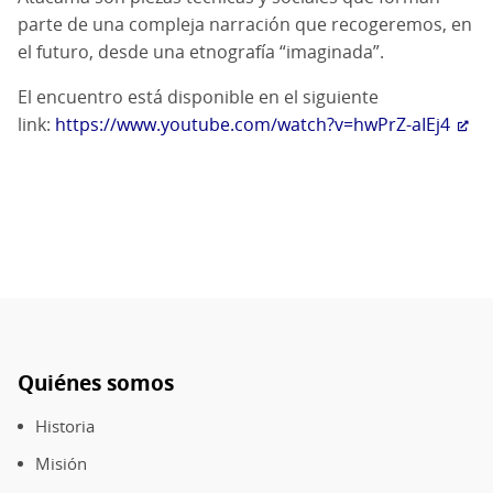
parte de una compleja narración que recogeremos, en
el futuro, desde una etnografía “imaginada”.
El encuentro está disponible en el siguiente
link:
https://www.youtube.com/watch?v=hwPrZ-aIEj4
Quiénes somos
Pie
de
Historia
página
Misión