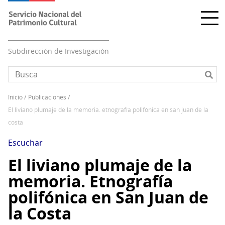
Pasar
al
contenido
principal
Subdirección de Investigación
inicio
publicaciones
Sobrescribir
el liviano plumaje de la memoria. etnografía polifónica en san juan de la
enlaces
costa
de
ayuda
Escuchar
a
El liviano plumaje de la
la
memoria. Etnografía
navegación
polifónica en San Juan de
la Costa