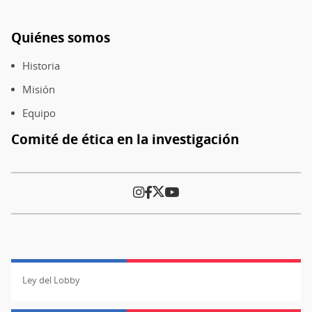
Quiénes somos
Pie
de
Historia
página
Misión
Equipo
Comité de ética en la investigación
Ley del Lobby