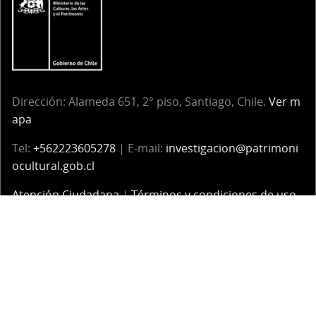
Dirección: Alameda 651, 2° piso, Santiago, Chile.
Ver m
apa
Tel:
+562223605278
| E-mail:
investigacion@patrimoni
ocultural.gob.cl
Atención Ciudadana
|
Términos y condiciones de uso
Servicio Nacional del Patrimonio Cultural