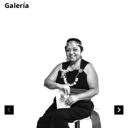
Galería
R
M