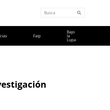
Bajo
cias
Faip
la
Lupa
estigación