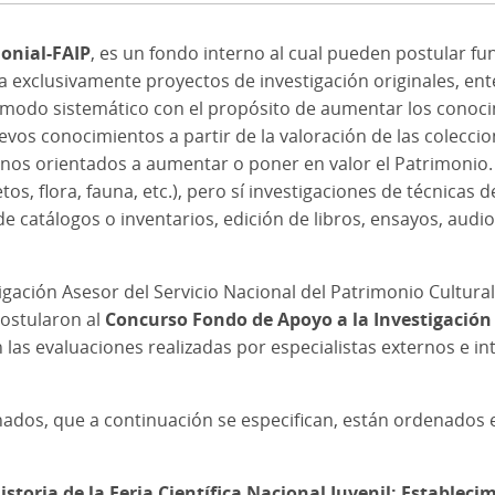
onial-FAIP
, es un fondo interno al cual pueden postular fu
a exclusivamente proyectos de investigación originales, en
de modo sistemático con el propósito de aumentar los cono
os conocimientos a partir de la valoración de las colecci
ernos orientados a aumentar o poner en valor el Patrimonio
tos, flora, fauna, etc.), pero sí investigaciones de técnica
e catálogos o inventarios, edición de libros, ensayos, audi
tigación Asesor del Servicio Nacional del Patrimonio Cultural
postularon al
Concurso Fondo de Apoyo a la Investigación
las evaluaciones realizadas por especialistas externos e int
nados, que a continuación se especifican, están ordenados
istoria de la Feria Científica Nacional Juvenil: Establec