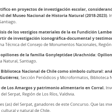
tífico en proyectos de investigación escolar, considera
enil del Museo Nacional de Historia Natural (2018-2023)
. 
Santiago.
isis de los vestigios materiales de la ex Fundición Lambe
artir de investigación iconográfica-documental y testim
cina Técnica del Consejo de Monumentos Nacionales, Regió
 opiliones de la familia Gonyleptidae (Arachnida: Opilion
a Natural, Santiago.
a Biblioteca Nacional de Chile como símbolo cultural: anál
Gutiérrez
, Sección Periódicos y Microformatos, Biblioteca N
e de Los Amargos y patrimonio alimentario en Corral.
Inv
 del Serpat, Región de Los Ríos, Valdivia.
res (as) del Serpat, ganadores de este Concurso. Que las inv
ultural y natural de Chile.