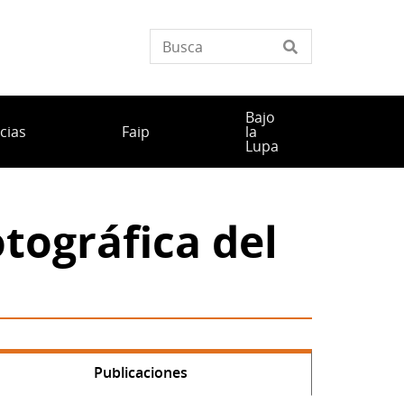
Bajo
cias
Faip
la
Lupa
otográfica del
Publicaciones