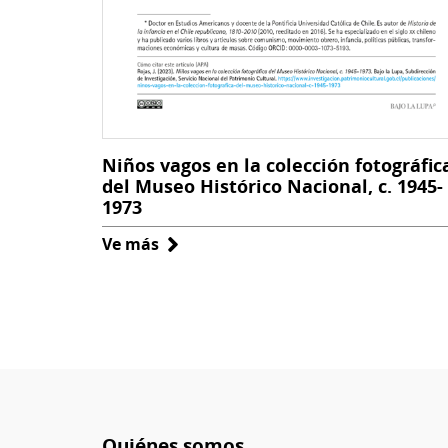
Niños vagos en la colección fotográfic
del Museo Histórico Nacional, c. 1945-
1973
Ve más
sobre
Niños
vagos
en
la
colección
fotográfica
del
Quiénes somos
Museo