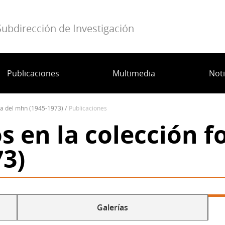
Subdirección de Investigación
Publicaciones
Multimedia
Noti
ica del mhn (1945-1973)
publicaciones
s en la colección f
3)
Galerías