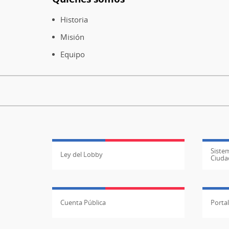
Pie
Histórico
de
Historia
Nacional,
página
c.
Misión
1945-
Equipo
1973
Sistem
Ley del Lobby
Ciuda
Cuenta Pública
Porta