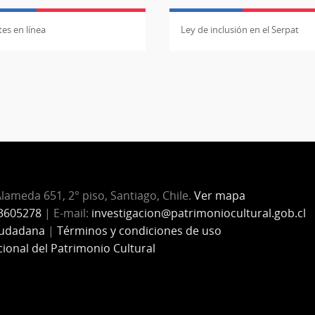
es en línea
Ley de inclusión en el Serpat
Alameda 651, 2° piso, Santiago, Chile.
Ver mapa
3605278
| E-mail:
investigacion@patrimoniocultural.gob.cl
iudadana
|
Términos y condiciones de uso
cional del Patrimonio Cultural