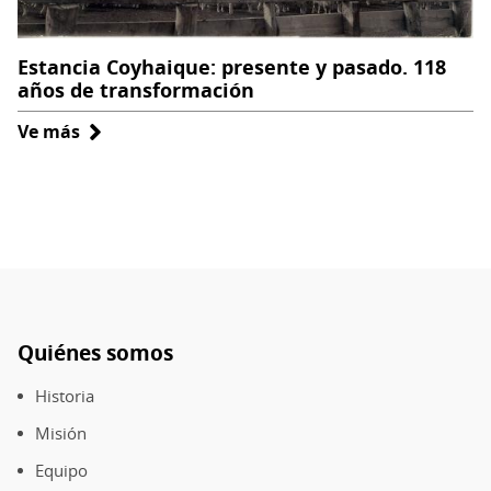
Estancia Coyhaique: presente y pasado. 118
años de transformación
Ve más
sobre
Estancia
Coyhaique:
presente
y
pasado.
118
años
Quiénes somos
de
Pie
transformación
de
Historia
página
Misión
Equipo