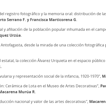
del registro fotográfico y la memoria oral: distribución de la
rto Serrano F. y Francisca Marticorena G
.
tal y afiliación de la población popular inhumada en el camp
quez Urzúa
.
Antofagasta, desde la mirada de una colección fotográfica p
d estatal, la colección Álvarez Urquieta en el espacio públic
.
vularia y representación social de la infancia, 1920-1970",
Ma
ción: Cerámica de Lota en el Museo de Artes Decorativas”,
Pa
y Macarena Murúa R
.
oducción nacional y valor de las artes decorativas",
Macarena