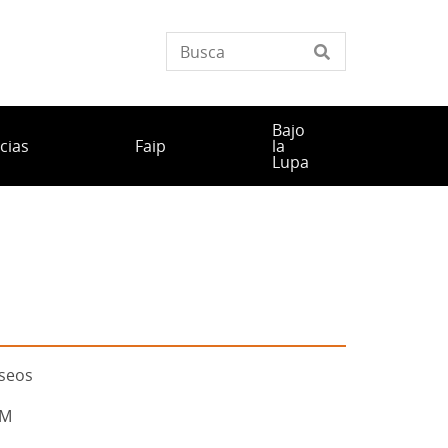
Bajo
cias
Faip
la
Lupa
useos
AM