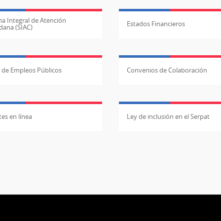
a Integral de Atención
Estados Financieros
dana (SIAC)
l de Empleos Públicos
Convenios de Colaboración
es en línea
Ley de inclusión en el Serpat